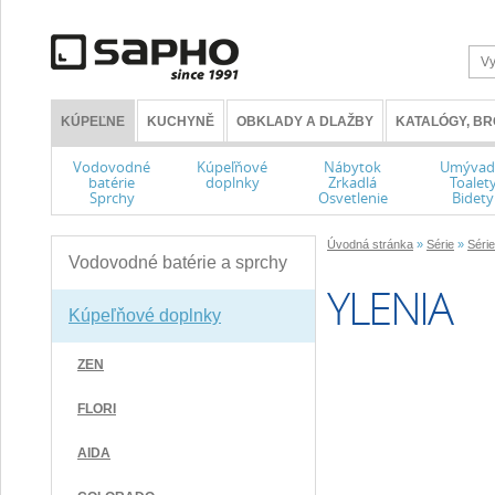
KÚPEĽNE
KUCHYNĚ
OBKLADY A DLAŽBY
KATALÓGY, B
Vodovodné
Kúpeľňové
Nábytok
Umývad
batérie
doplnky
Zrkadlá
Toalet
Sprchy
Osvetlenie
Bidety
Úvodná stránka
»
Série
»
Séri
Vodovodné batérie a sprchy
YLENIA
Kúpeľňové doplnky
ZEN
FLORI
AIDA