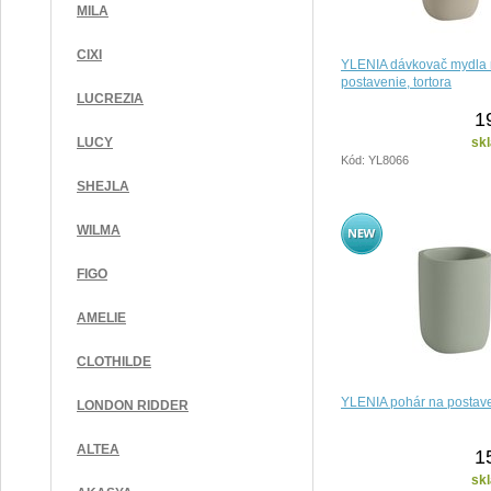
MILA
CIXI
YLENIA dávkovač mydla
postavenie, tortora
LUCREZIA
1
sk
LUCY
Kód: YL8066
SHEJLA
WILMA
FIGO
AMELIE
CLOTHILDE
YLENIA pohár na postave
LONDON RIDDER
ALTEA
1
sk