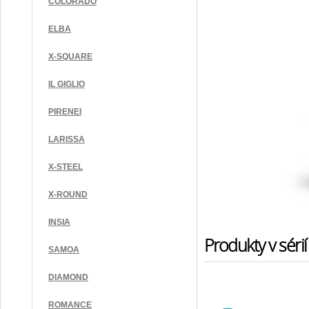
COLORADO
ELBA
X-SQUARE
IL GIGLIO
PIRENEI
LARISSA
X-STEEL
X-ROUND
INSIA
Produkty v sérií
SAMOA
DIAMOND
ROMANCE