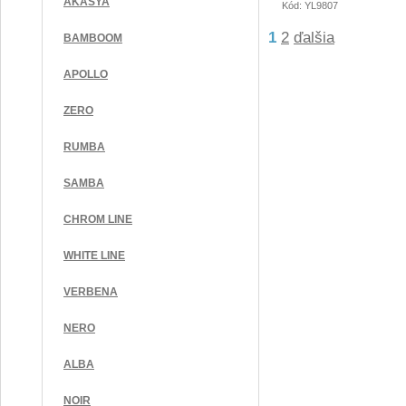
AKASYA
Kód: YL9807
1
2
ďalšia
BAMBOOM
APOLLO
ZERO
RUMBA
SAMBA
CHROM LINE
WHITE LINE
VERBENA
NERO
ALBA
NOIR