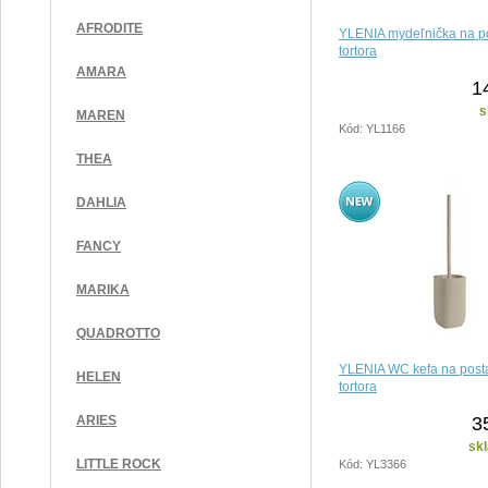
AFRODITE
YLENIA mydeľnička na p
tortora
AMARA
1
s
MAREN
Kód: YL1166
THEA
DAHLIA
FANCY
MARIKA
QUADROTTO
YLENIA WC kefa na post
HELEN
tortora
3
ARIES
sk
LITTLE ROCK
Kód: YL3366