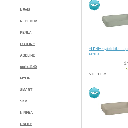
NEVIS
REBECCA
PERLA
OUTLINE
YLENIA mydeľnička na p
zelená
ABELINE
1
serie.1140
s
Kód: YL1107
MYLINE
SMART
SKA
NINFEA
DAFNE