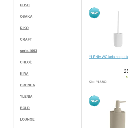
POSH
OSAKA
RIKO
CRAFT
serie.1093
YLENIA WC kefa na posta
CHLOÉ
3
KIRA
s
Kód: YL3302
BRENDA
YLENIA
BOLD
LOUNGE