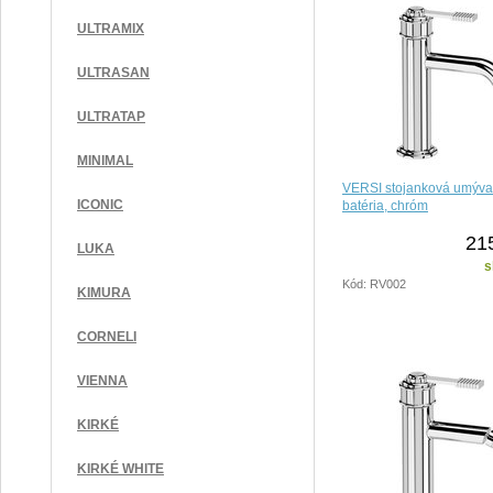
ULTRAMIX
ULTRASAN
ULTRATAP
MINIMAL
VERSI stojanková umýva
ICONIC
batéria, chróm
21
LUKA
s
Kód: RV002
KIMURA
CORNELI
VIENNA
KIRKÉ
KIRKÉ WHITE