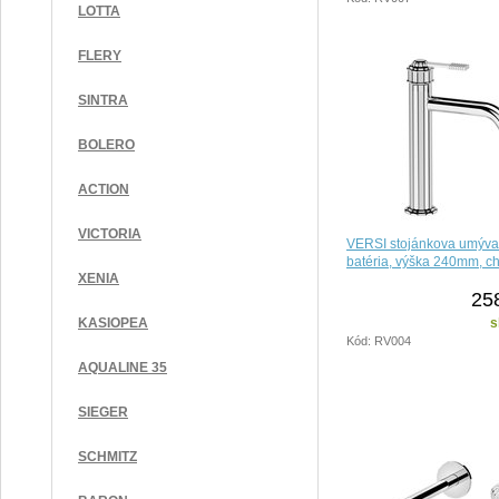
LOTTA
FLERY
SINTRA
BOLERO
ACTION
VICTORIA
VERSI stojánkova umýva
batéria, výška 240mm, c
XENIA
25
s
KASIOPEA
Kód: RV004
AQUALINE 35
SIEGER
SCHMITZ