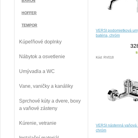
BARON
HOFFER
TEMPOR
VERSI podomietková um
batéria, chróm
Kúpeľňové doplnky
32
s
Nábytok a osvetlenie
Kód: RV018
Umývadla a WC
Vane, vaničky a kanáliky
Sprchové kúty a dvere, boxy
a vaňové zásteny
Kúrenie, vetranie
VERSI nástenná vaňová b
chróm
Instalační materiál