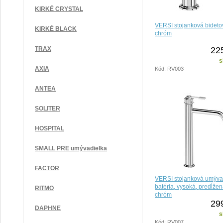
KIRKÉ CRYSTAL
VERSI stojanková bidetov
KIRKÉ BLACK
chróm
22
TRAX
s
AXIA
Kód: RV003
ANTEA
SOLITER
HOSPITAL
SMALL PRE umývadielka
FACTOR
VERSI stojanková umýva
batéria, vysoká, predĺžen
RITMO
chróm
29
DAPHNE
s
Kód: RV007