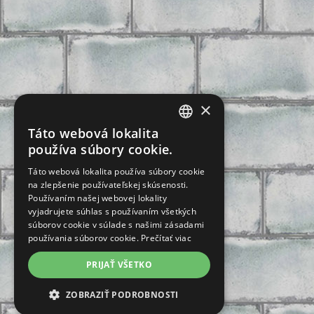
×
Táto webová lokalita
CZECH
používa súbory cookie.
SLOVAK
Táto webová lokalita používa súbory cookie
na zlepšenie používateľskej skúsenosti.
GERMAN
Používaním našej webovej lokality
ENGLISH
vyjadrujete súhlas s používaním všetkých
súborov cookie v súlade s našimi zásadami
POLISH
používania súborov cookie.
Prečítať viac
FRENCH
PRIJAŤ VŠETKO
ZOBRAZIŤ PODROBNOSTI