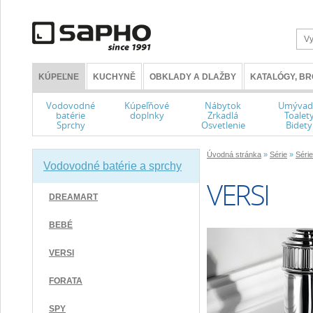
KÚPEĽNE
KUCHYNĚ
OBKLADY A DLAŽBY
KATALÓGY, B
Vodovodné
Kúpeľňové
Nábytok
Umývad
batérie
doplnky
Zrkadlá
Toalet
Sprchy
Osvetlenie
Bidety
Úvodná stránka
»
Série
»
Séri
Vodovodné batérie a sprchy
VERSI
DREAMART
BEBÉ
VERSI
FORATA
SPY