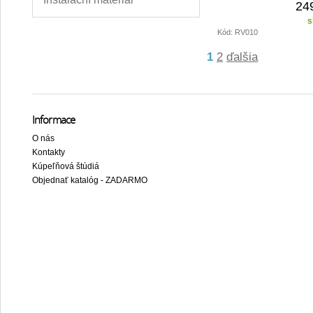
24
s
Kód: RV010
1
2
ďalšia
Informace
O nás
Kontakty
Kúpeľňová štúdiá
Objednať katalóg - ZADARMO