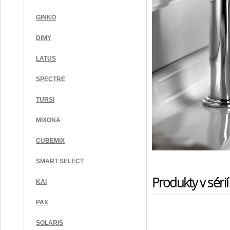
GINKO
DIMY
LATUS
SPECTRE
TURSI
MIXONA
CUBEMIX
SMART SELECT
Produkty v sérií
KAI
PAX
SOLARIS