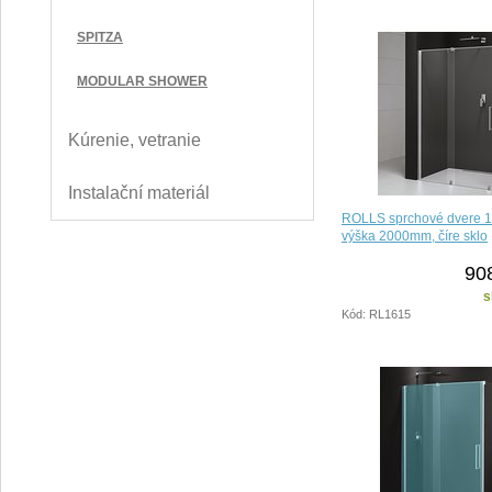
SPITZA
MODULAR SHOWER
Kúrenie, vetranie
Instalační materiál
ROLLS sprchové dvere 
výška 2000mm, číre sklo
90
s
Kód: RL1615