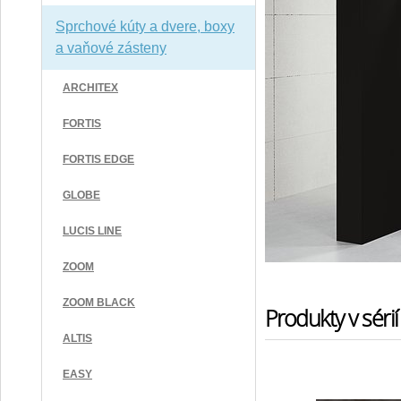
Sprchové kúty a dvere, boxy
a vaňové zásteny
ARCHITEX
FORTIS
FORTIS EDGE
GLOBE
LUCIS LINE
ZOOM
ZOOM BLACK
Produkty v sérií
ALTIS
EASY