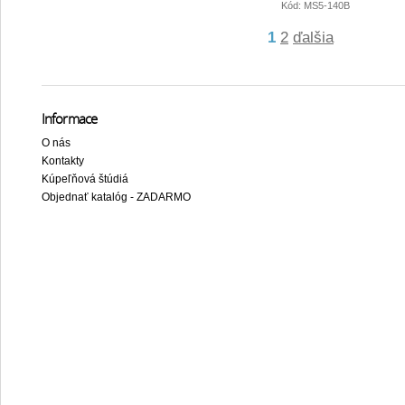
Kód: MS5-140B
1
2
ďalšia
Informace
O nás
Kontakty
Kúpeľňová štúdiá
Objednať katalóg - ZADARMO