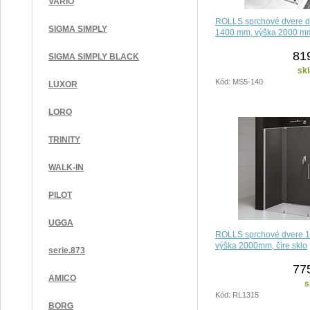
VARIO
ROLLS sprchové dvere do
SIGMA SIMPLY
1400 mm, výška 2000 mm,
81
SIGMA SIMPLY BLACK
sk
Kód: MS5-140
LUXOR
LORO
TRINITY
WALK-IN
PILOT
UGGA
ROLLS sprchové dvere 
výška 2000mm, číre sklo
serie.873
77
AMICO
s
Kód: RL1315
BORG