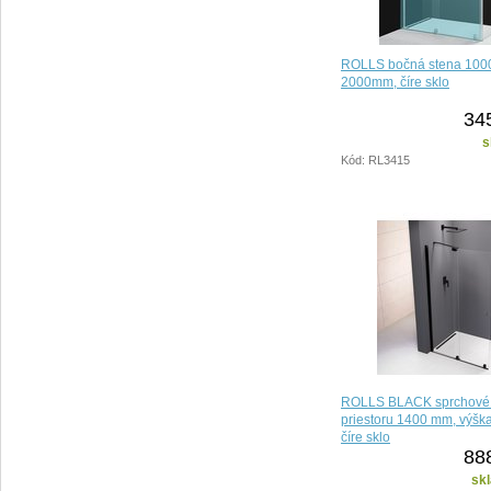
ROLLS bočná stena 100
2000mm, číre sklo
34
s
Kód: RL3415
ROLLS BLACK sprchové 
priestoru 1400 mm, výšk
číre sklo
88
sk