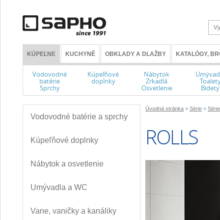
KÚPEĽNE
KUCHYNĚ
OBKLADY A DLAŽBY
KATALÓGY, B
Vodovodné
Kúpeľňové
Nábytok
Umývad
batérie
doplnky
Zrkadlá
Toalet
Sprchy
Osvetlenie
Bidety
Úvodná stránka
»
Série
»
Séri
Vodovodné batérie a sprchy
ROLLS
Kúpeľňové doplnky
Nábytok a osvetlenie
Umývadla a WC
Vane, vaničky a kanáliky