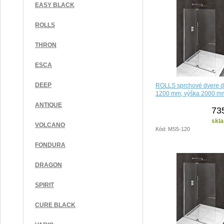
EASY BLACK
ROLLS
THRON
ESCA
DEEP
ROLLS sprchové dvere do
1200 mm, výška 2000 mm,
ANTIQUE
73
skla
VOLCANO
Kód: MS5-120
FONDURA
DRAGON
SPIRIT
CURE BLACK