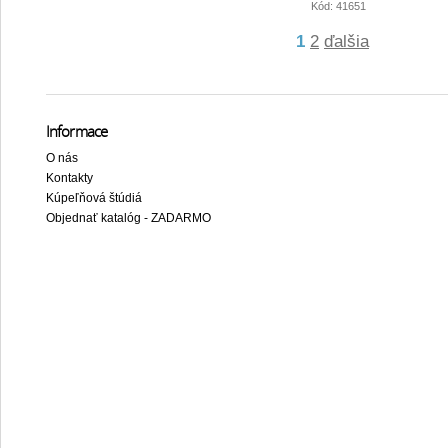
Kód: 41651
1
2
ďalšia
Informace
O nás
Kontakty
Kúpeľňová štúdiá
Objednať katalóg - ZADARMO