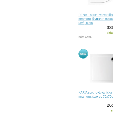
RENA L sprchová vanička
mramoru, štvrťkruh 90x8
ľavá, biela
33
skla
Kód: 72890
KARIA sprchová vanička z
mramoru, štvorec 70x70c
26
s