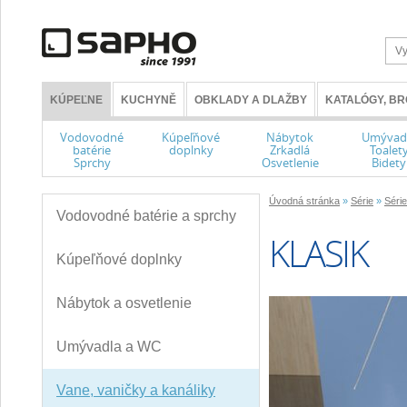
KÚPEĽNE
KUCHYNĚ
OBKLADY A DLAŽBY
KATALÓGY, B
Vodovodné
Kúpeľňové
Nábytok
Umývad
batérie
doplnky
Zrkadlá
Toalet
Sprchy
Osvetlenie
Bidety
Úvodná stránka
»
Série
»
Série
Vodovodné batérie a sprchy
KLASIK
Kúpeľňové doplnky
Nábytok a osvetlenie
Umývadla a WC
Vane, vaničky a kanáliky