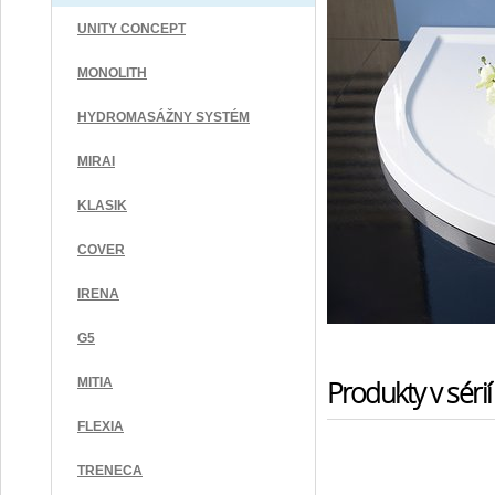
UNITY CONCEPT
MONOLITH
HYDROMASÁŽNY SYSTÉM
MIRAI
KLASIK
COVER
IRENA
G5
Produkty v sérií
MITIA
FLEXIA
TRENECA