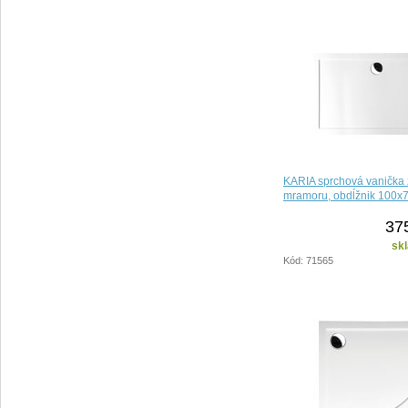
KARIA sprchová vanička z
mramoru, obdĺžnik 100x7
37
sk
Kód: 71565