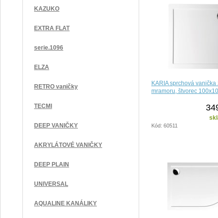
KAZUKO
EXTRA FLAT
serie.1096
ELZA
KARIA sprchová vanička z
RETRO vaničky
mramoru, štvorec 100x10
34
TECMI
sk
DEEP VANIČKY
Kód: 60511
AKRYLÁTOVÉ VANIČKY
DEEP PLAIN
UNIVERSAL
AQUALINE KANÁLIKY