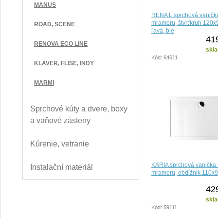
MANUS
RENA L sprchová vanička
mramoru, štvrťkruh 120x
ROAD, SCENE
ľavá, bie
41
RENOVA ECO LINE
skla
Kód: 64611
KLAVER, FLISE, INDY
MARMI
Sprchové kúty a dvere, boxy
a vaňové zásteny
Kúrenie, vetranie
KARIA sprchová vanička z
Instalační materiál
mramoru, obdĺžnik 110x9
42
skla
Kód: 59111