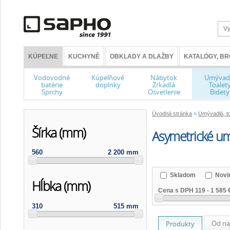
KÚPEĽNE
KUCHYNĚ
OBKLADY A DLAŽBY
KATALÓGY, B
Vodovodné
Kúpeľňové
Nábytok
Umývad
batérie
doplnky
Zrkadlá
Toalet
Sprchy
Osvetlenie
Bidety
Úvodná stránka
»
Umývadlá, to
Šírka (mm)
Asymetrické u
560
2 200 mm
Skladom
Novi
Hĺbka (mm)
Cena s DPH
119
-
1 585 
310
515 mm
Od na
Produkty