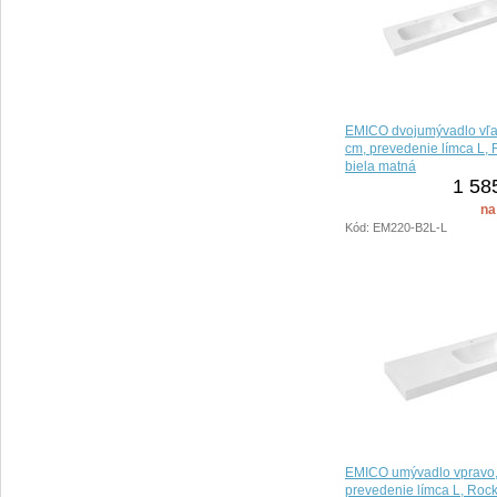
EMICO dvojumývadlo vľa
cm, prevedenie límca L,
biela matná
1 58
na
Kód: EM220-B2L-L
EMICO umývadlo vpravo,
prevedenie límca L, Rock