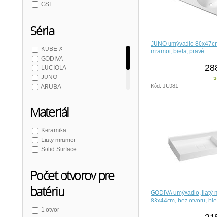
GSI
Séria
JUNO umývadlo 80x47cm,
KUBE X
mramor, biela, pravé
GODIVA
28
LUCIOLA
JUNO
s
Kód: JU081
ARUBA
EMICO
KUBE X COLOR
Materiál
Keramika
Liaty mramor
Solid Surface
Počet otvorov pre
batériu
GODIVA umývadlo, liatý 
83x44cm, bez otvoru, bie
1 otvor
21