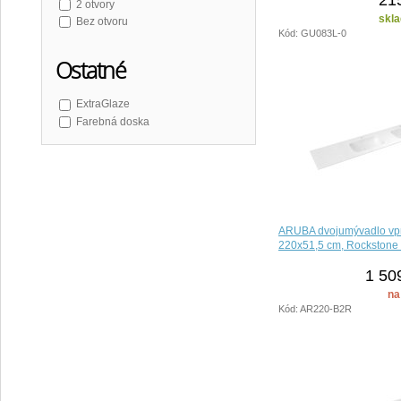
2 otvory
skla
Bez otvoru
Kód: GU083L-0
Ostatné
ExtraGlaze
Farebná doska
ARUBA dvojumývadlo vp
220x51,5 cm, Rockstone 
1 50
na
Kód: AR220-B2R