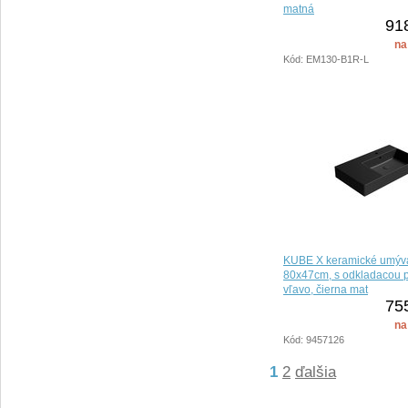
matná
91
na
Kód: EM130-B1R-L
KUBE X keramické umýv
80x47cm, s odkladacou 
vľavo, čierna mat
75
na
Kód: 9457126
1
2
ďalšia