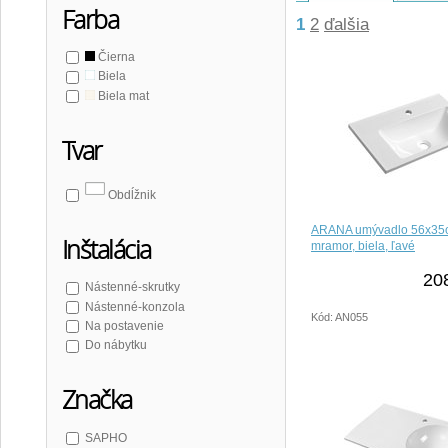
Farba
1
2
ďalšia
Čierna
Biela
Biela mat
Tvar
Obdĺžnik
ARANA umývadlo 56x35cm
Inštalácia
mramor, biela, ľavé
20
Nástenné-skrutky
Nástenné-konzola
Kód: AN055
Na postavenie
Do nábytku
Značka
SAPHO